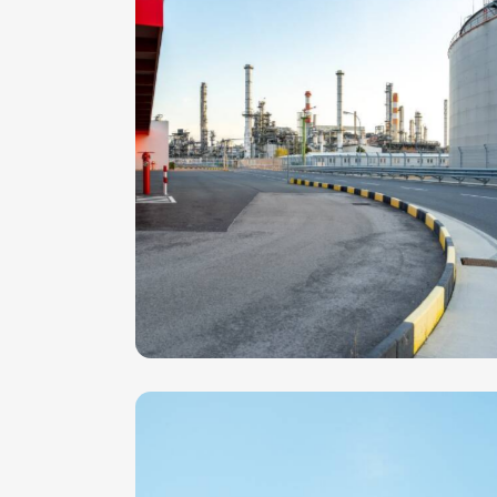
st Plant
Gas & O
Oil Plant