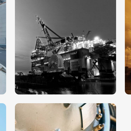
il
The Manufacture
Oil Plant