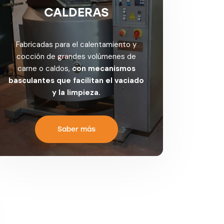
CALDERAS
Fabricadas para el calentamiento y
cocción de grandes volúmenes de
carne o caldos,
con mecanismos
basculantes que facilitan el vaciado
y la limpieza.
Saber más
VIRUTA PARA AHUMAR