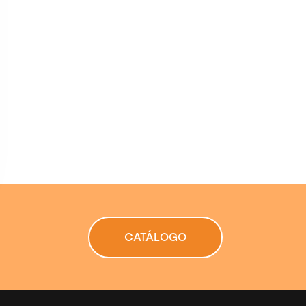
Suministramos viruta de alta calidad,
diseñada para la
generación de humo
en procesos de ahumado
profesional
para la industria
alimentaria.
Saber más
CATÁLOGO