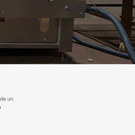
 de un
a