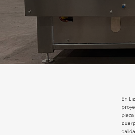
En
Li
proye
pieza
cuer
calid