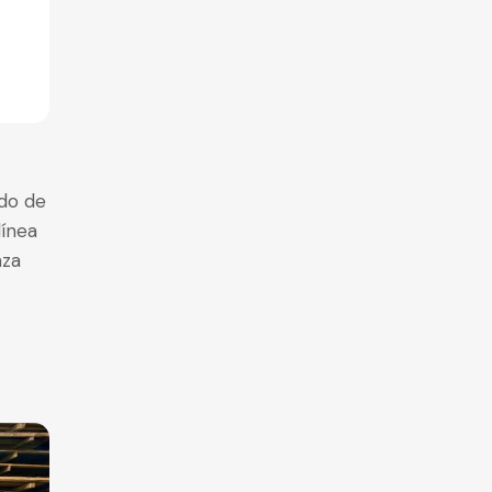
ado de
línea
nza