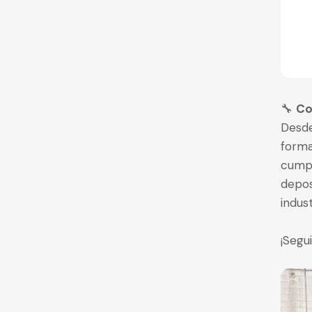
🔧
Co
Desde
forma
cumpl
depos
indust
¡Segu