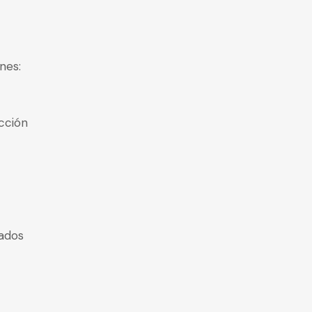
nes:
cción
zados