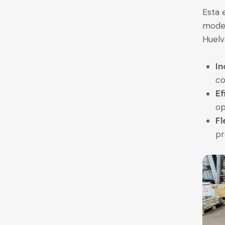
Esta 
moder
Huelv
In
co
Ef
op
Fl
pr