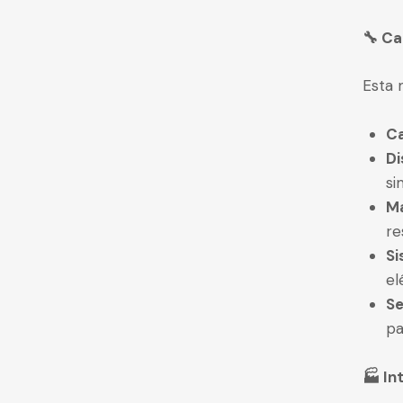
🔧 Ca
Esta 
C
Di
si
Ma
re
Si
el
Se
pa
🏭 In