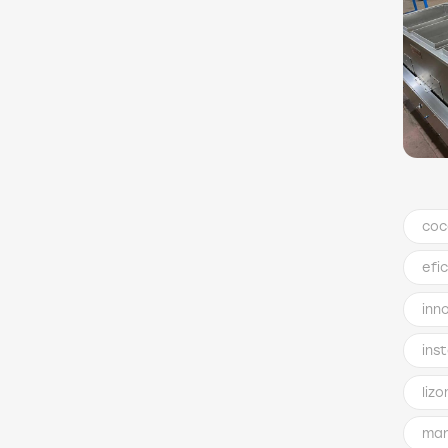
coc
efi
inn
ins
liz
mar