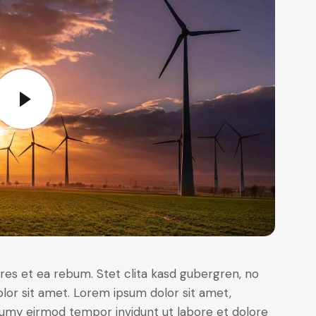
res et ea rebum. Stet clita kasd gubergren, no
lor sit amet. Lorem ipsum dolor sit amet,
numy eirmod tempor invidunt ut labore et dolore