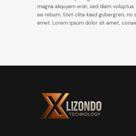
magna aliquyam erat, sed diam voluptua. 
ea rebum. Stet clita kasd gubergren, no 
amet. Lorem ipsum dolor sit amet, consete