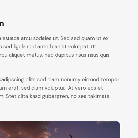
m
alesuada arcu sodales ut. Sed sed quam ut ex
ed ligula sed ante blandit volutpat. Ut
rcu aliquet metus, nec dapibus risus risus quis
sadipscing elitr, sed diam nonumy eirmod tempor
yam erat, sed diam voluptua. At vero eos et
. Stet clita kasd gubergren, no sea takimata