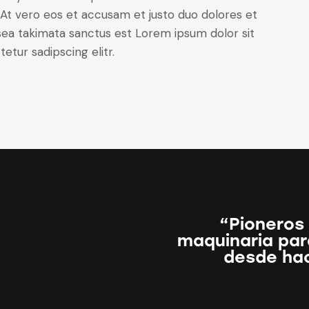
At vero eos et accusam et justo duo dolores et
sea takimata sanctus est Lorem ipsum dolor sit
tur sadipscing elitr.
“Pioneros 
maquinaria para
desde ha