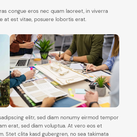
ras congue eros nec quam laoreet, in viverra
 at est vitae, posuere lobortis erat.
sadipscing elitr, sed diam nonumy eirmod tempor
yam erat, sed diam voluptua. At vero eos et
. Stet clita kasd gubergren, no sea takimata