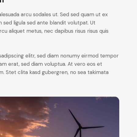
alesuada arcu sodales ut. Sed sed quam ut ex
ed ligula sed ante blandit volutpat. Ut
rcu aliquet metus, nec dapibus risus risus quis
sadipscing elitr, sed diam nonumy eirmod tempor
yam erat, sed diam voluptua. At vero eos et
. Stet clita kasd gubergren, no sea takimata