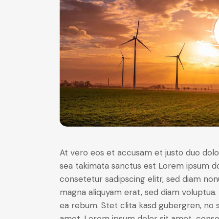
At vero eos et accusam et justo duo dolo
sea takimata sanctus est Lorem ipsum do
consetetur sadipscing elitr, sed diam no
magna aliquyam erat, sed diam voluptua. 
ea rebum. Stet clita kasd gubergren, no 
amet. Lorem ipsum dolor sit amet, consete