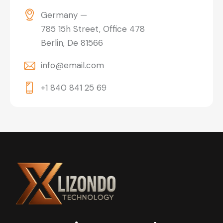
Germany —
785 15h Street, Office 478
Berlin, De 81566
info@email.com
+1 840 841 25 69